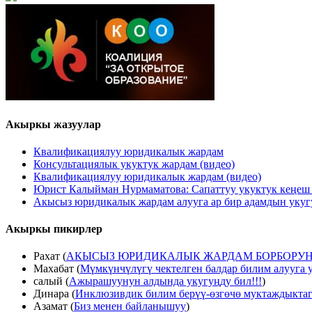
Акыркы жазуулар
Квалификациялуу юридикалык жардам
Консультациялык укуктук жардам (видео)
Квалификациялуу юридикалык жардам (видео)
Юрист Калыйман Нурмаматова: Сапаттуу укуктук кеңеш
Акысыз юридикалык жардам алууга ар бир адамдын укуг
Акыркы пикирлер
Рахат
(
АКЫСЫЗ ЮРИДИКАЛЫК ЖАРДАМ БОРБОРУН
Махабат
(
Мүмкүнчүлүгү чектелген балдар билим алууга 
салый
(
Ажырашуунун алдында укугуңду бил!!!
)
Динара
(
Инклюзивдик билим берүү-өзгөчө муктаждыктаг
Азамат
(
Биз менен байланышуу
)