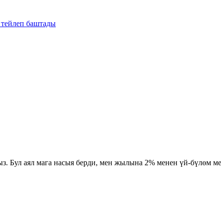
 тейлеп баштады
з. Бул аял мага насыя берди, мен жылына 2% менен үй-бүлөм м