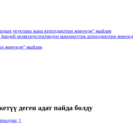
ардын укуктары жана кепилдиктери жөнүндө” мыйзам
ен бирдей мүмкүнчүлүктөрдүн мамлекеттик кепилдиктери жөнүн
гоо жөнүндө” мыйзам
түү деген адат пайда болду
риалдар:
1