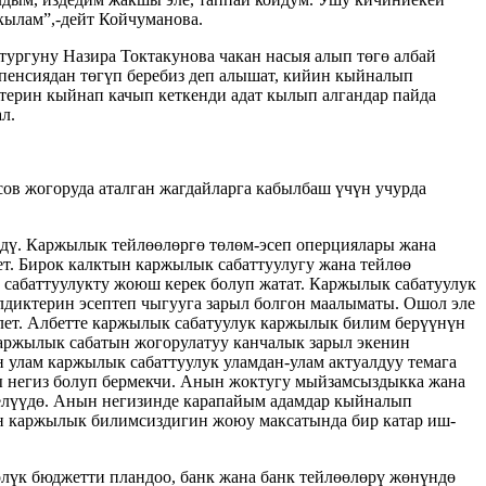
кылам”,-дейт Койчуманова.
ргуну Назира Токтакунова чакан насыя алып төгө албай
 пенсиядан төгүп беребиз деп алышат, кийин кыйналып
ктерин кыйнап качып кеткенди адат кылып алгандар пайда
л.
в жогоруда аталган жагдайларга кабылбаш үчүн учурда
дү. Каржылык тейлөөлөргө төлөм-эсеп оперциялары жана
т. Бирок калктын каржылык сабаттуулугу жана тейлөө
сабаттуулукту жоюш керек болуп жатат. Каржылык сабатуулук
лдиктерин эсептеп чыгууга зарыл болгон маалыматы. Ошол эле
лет. Албетте каржылык сабатуулук каржылык билим берүүнүн
аржылык сабатын жогорулатуу канчалык зарыл экенин
 улам каржылык сабаттуулук уламдан-улам актуалдуу темага
ы негиз болуп бермекчи. Анын жоктугу мыйзамсыздыкка жана
елүүдө. Анын негизинде карапайым адамдар кыйналып
ын каржылык билимсиздигин жоюу максатында бир катар иш-
өлүк бюджетти пландоо, банк жана банк тейлөөлөрү жөнүндө