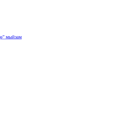
дө” мыйзам