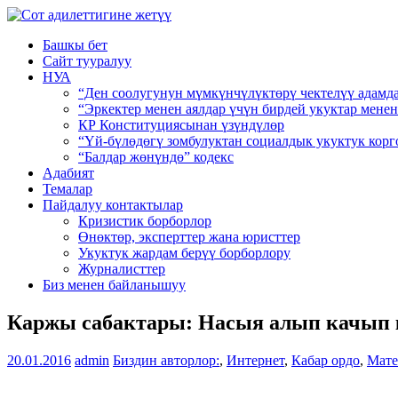
Башкы бет
Сайт тууралуу
НУА
“Ден соолугунун мүмкүнчүлүктөрү чектелүү адамд
“Эркектер менен аялдар үчүн бирдей укуктар мен
КР Конституциясынан үзүндүлөр
“Үй-бүлөдөгү зомбулуктан социалдык укуктук кор
“Балдар жөнүндө” кодекс
Адабият
Темалар
Пайдалуу контактылар
Кризистик борборлор
Өнөктөр, эксперттер жана юристтер
Укуктук жардам берүү борборлору
Журналисттер
Биз менен байланышуу
Каржы сабактары: Насыя алып качып ке
20.01.2016
admin
Биздин авторлор:
,
Интернет
,
Кабар ордо
,
Мате