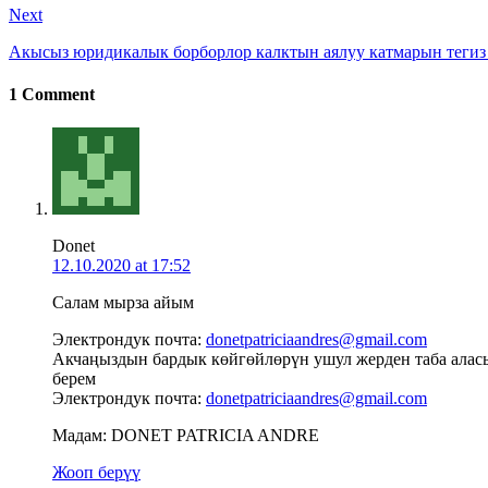
Next
Акысыз юридикалык борборлор калктын аялуу катмарын тегиз
1 Comment
Dоnet
12.10.2020 at 17:52
Салам мырза айым
Электрондук почта:
donetpatriciaandres@gmail.com
Акчаңыздын бардык көйгөйлөрүн ушул жерден таба аласы
берем
Электрондук почта:
donetpatriciaandres@gmail.com
Мадам: DONET PATRICIA ANDRE
Жооп берүү