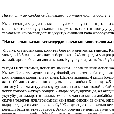
Насыя алуу ар кандай кыйынчылыктар менен коштолбош үчүн
Кыргызстанда учурда насыя алып үй салып, унаа алып, той ө
менен коштолбош үчүн калктын каржылык сабатын жоюу учурдун
тармагына кайрылгандарын укуктук билимин гана жогорулатпа
“Насыя алып качып кеткендердин акчасын кошо төлөп жа
Улуттук статистикалык комитет берген маалыматка таянсак, К
уюмдар 13,5 млн сомго насыя беришкен, 243 миң адам микрокр
жагдайларга кабылган аялзаты көп. Бүгүнкү каарманыбыз Чүй
“Өзүм 60 жаштамын, пенсияга чыккам. Жалаң пенсия менен жаш
Кызым болсо турмуштан жолу болбой, азыр өзүнчө батирди и
компаниядан кредит алган элем. Шартка ылайык, 4 киши болсо
аягы 100 миң сомго чейинки сумманы алганбыз. Башында 4-5 
топтогу Салима аттуу аял өзүнүн алган насыясын төлөй албай
чогуу төлөөгө мажбур болдук. Акыры өзүбүздүкүн да, ал аялды
укугубуздан ажыратып салды, эми эч качан насыя ала албайб
ордуна төлөгөн акчаларыбызды кайтарып берсин да бизге, биз
кырдаалдарда өкмөт чара көрөбү? Жок дегенде ошол качып кет
кезеңди баштан өткөрүүдөбүз. Анын ордуна төлөйм деп мен ба
чогуу жашап жатабыз. Мен Салиманын акчамды төлөп беришин