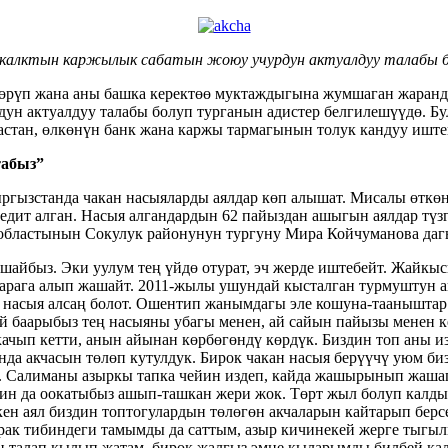
 калктын каржылык сабатын жоюу учурдун актуалдуу талабы б
ткөрүп жана аны башка керектөө муктаждыгына жумшаган жаранд
 актуалдуу талабы болуп турганын адистер белгилешүүдө. Бул 
стан, өлкөнүн банк жана каржы тармагынын толук кандуу иште
табыз”
ыргызстанда чакан насыяларды аялдар көп алышат. Мисалы өткө
едит алган. Насыя алгандардын 62 пайыздан ашыгын аялдар түз
 областынын Сокулук районунун тургуну Мира Койчуманова даг
айбыз. Эки уулум тең үйдө отурат, эч жерде иштебейт. Жайкыс
жарага алып жашайт. 2011-жылы ушундай кысталган турмуштун 
 насыя алсаң болот. Ошентип жанымдагы эле кошуна-тааныштар ч
ай баарыбыз тең насыяны убагы менен, ай сайын пайызы менен 
 качып кетти, анын айынан көрбөгөндү көрдүк. Биздин топ аны 
нда акчасын төлөп кутулдук. Бирок чакан насыя берүүчү уюм би
ыз. Салиманы азыркы тапка чейин издеп, кайда жашырынып жаша
дин да оокатыбыз ашып-ташкан жери жок. Төрт жыл болуп калды
кен аял биздин топтогулардын төлөгөн акчаларын кайтарып бер
рак тибиндеги тамымды да саттым, азыр кичинекей жерге тыгыл
 талап кылып жатам, бирок жалгыз эмне кыларымды билбей кал