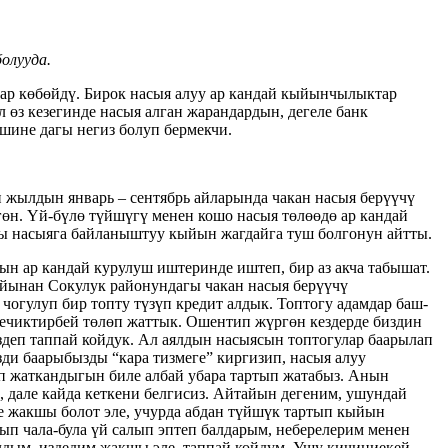
олууда.
ар көбөйдү. Бирок насыя алуу ар кандай кыйынчылыктар
өз кезегинде насыя алган жарандардын, дегеле банк
шине дагы негиз болуп бермекчи.
н жылдын январь – сентябрь айларында чакан насыя берүүчү
гөн. Үй-бүлө түйшүгү менен кошо насыя төлөөдө ар кандай
ы насыяга байланыштуу кыйын жагдайга туш болгонун айтты.
ын ар кандай курулуш иштеринде иштеп, бир аз акча табышат.
айынан Сокулук районундагы чакан насыя берүүчү
огулуп бир топту түзүп кредит алдык. Топтогу адамдар баш-
кечиктирбей төлөп жаттык. Ошентип жүргөн кездерде биздин
издеп таппай койдук. Ал аялдын насыясын топтогулар баарылап
зди баарыбызды “кара тизмеге” киргизип, насыя алуу
п жаткандыгын биле албай убара тартып жатабыз. Анын
, дале кайда кеткени белгисиз. Айтайын дегеним, ушундай
се жакшы болот эле, учурда абдан түйшүк тартып кыйын
ып чала-була үй салып эптеп балдарым, неберелерим менен
дым, издедим жакшы эле, таппай койдум. Ушу кичиниекей