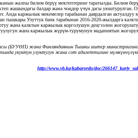
канын жалпы билим берүү мектептерине таратылды. Билим берүү
ектеп жашындагы балдар жана чоңдор үчүн дагы уюштурулган. 
лот. Анда каржылык мекемелер тарабынан даярдалган актуалдуу 
ан тышкары Улуттук банк тарабынан 2016-2020-жылдарга калкт
ртуу жана калктын каржылык корголушун деңгээлин жогорулат
уулугун жана каржылык жүрүм-турумунун маданиятын жогорула
масы (БУУӨП) жана Финляндиянын Тышкы иштер министрлигини
да укуктун улуктугун жана сот адилеттигине мүмкүнчүлүктү
http://www.vb.kg/kabarordo/doc/266147_karjy_s