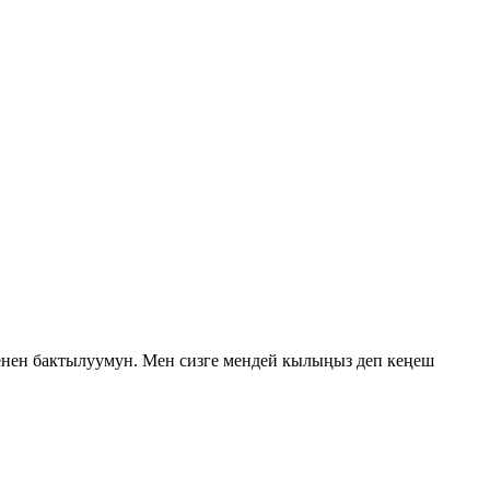
енен бактылуумун. Мен сизге мендей кылыңыз деп кеңеш