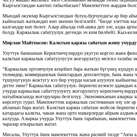
Кыргызстандан кантип табылбасын? Мамлекеттен жардам болсо
Мындай окуялар Кыргызстандын булуң-бурчундагы ар бир айы
кыйналып жаткандап көп экенин белгилейт. “Бизде элеттик кы
калгандар көп болот. Азыр айылда той-ашка деп эле, алды арт
болду. Каржылык сабатуулук дегенди эч ким билбейт. Кыз-кели
Мирлан Майтпасов: Калктын каржы сабатын жоюу учурдун
Улуттук банкынын Керектөөчүлөрдүн укугун коргоо жана фин
калктын каржылык сабатуулугун жогорулатуу мезгил талабы эк
“Каржылык ортомчулук кеңейип бара жаткан бүгүнкү күндүн 
төлөмдөр, коммерциялык банктардын депозиттери, банк жана 
түшүнүгүнүн жоктугу кээ бир учурда насыя алуунун кыйынчыл
деген эмне? Каржылык сабатуулук- биринчи кезекте адамдын 
учурда каржылык сабаттуулукту жогорулатуу керектөөчүлөрд
натыйжасында жогорулары белгилүү. Экономиканын азыркы за
көрсөтүп турат. Мамлекеттик каржылык системанын өзү эле ар
айланып бара жатат. Калктын каржы сабатын жойсок биринчи
катардагы калкты, чакан жана орто ишкерлерди айрым алдым
калууда. Азыркы учурда Улуттук банк тарабынан, мамлекетти
чаралар аткарылып жатат.
Мисалы, Улуттук банк мамлекеттик жана расмий тилде “Акча а