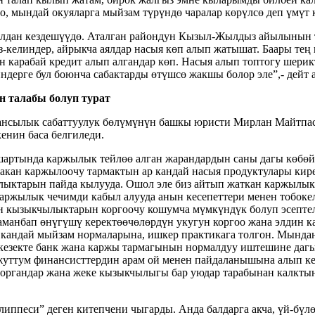
, мындай окуяларга мыйзам түрүндө чаралар көрүлсө деп үмүт 
лдан кездешүүдө. Аталган райондун Кызыл-Жылдыз айылынын ту
з-келиндер, айрыкча аялдар насыя көп алып жатышат. Баары тең
ын карабай кредит алып алгандар көп. Насыя алып топтогу шери
ндерге бул боюнча сабактарды өтүшсө жакшы болор эле”,- дейт а
 талабы болуп турат
ансылык сабаттуулук бөлүмүнүн башкы юристи Мирлан Майтпасо
енин баса белгиледи.
шартында каржылык тейлөө алган жарандардын саны дагы көбөй
чакан каржылоочу тармактын ар кандай насыя продуктулары кире
ыктарын пайда кылууда. Ошол эле биз айтып жаткан каржылык 
каржылык чечимди кабыл алууда анын кесепеттери менен тобоке
үн кызыкчылыктарын коргоочу кошумча мүмкүндүк болуп эсепте
манбап өнүгүшү керектөөчөлөрдүн укугун коргоо жана элдин к
 кандай мыйзам нормаларына, ишкер практикага толгон. Мындан
 кезекте банк жана каржы тармагынын нормалдуу иштешине даг
-жуттум финансисттердин арам ой менен пайдаланышына алып к
к органдар жана жеке кызыкчылыгы бар уюдар тарабынан калкт
липпеси” деген китепчени чыгарды. Анда балдарга акча, үй-бүл