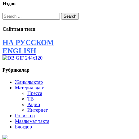
Издөө
Search
for:
Сайттын тили
НА РУССКОМ
ENGLISH
Рубрикалар
Жаңылыктар
Материалдар:
Пресса
ТВ
Радио
Интернет
Роликтер
Маалымат такта
Блогдор