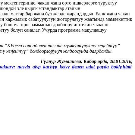
 мектептеринде, чакан жана орто ишкерлерге туруктуу
Ошондой эле кыргызстандыктар атайын
маалыматтар бар жана бул жерде жарандардын банк жана чакан
ын каржылык сабатуулугун жогорулатуу жаатында мамлекеттик
уу боюнча программанын долбоору иштелип чыккан.
туу болуп саналат. Учурда программа макулдашуу
н “КРдеги сот адилеттигине мүмкүнчүлүктү кеңейтүү”
 кеңейтүү” долбоорлорунун колдоосунда даярдалды.
Гүлнур Жумалиева, Кабар ордо, 20.01.2016,
abaktary:_nasyia_alyp_kachyp_ketyy_degen_adat_payda_boldy.html