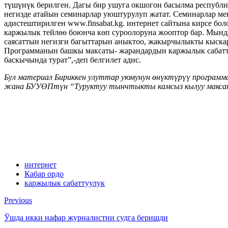
түшүнүк берилген. Дагы бир ушуга окшогон басылма республи
негизде атайын семинарлар уюштурулуп жатат. Семинарлар м
адистештирилген www.finsabat.kg. интернет сайтына кирсе бо
каржылык тейлөө боюнча көп суроолоруна жооптор бар. Мынд
саясаттын негизги багыттарын аныктоо, жакырчылыкты кыска
Программанын башкы максаты- жарандардын каржылык сабатт
баскычында турат”,-деп белгилет адис.
Бул материал Бириккен улуттар уюмунун өнүктүрүү програм
жана БУУӨПтүн “Туруктуу тынчтыкты камсыз кылуу максатын
интернет
Кабар ордо
каржылык сабаттуулук
Previous
Ўшда икки нафар журналистни судга беришди