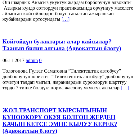
Ош шаардык Акысыз укуктук жардам борборунун адвокаты
Азыркы күндө соттордун практикасында орчундуу маселеге
айланган көйгөйлөрдөн болуп саналган ажырашкан
жубайлардын ортосундагы
[…]
Көйгөйдүн булактары: алар кайсылар?
Таанып-билип алгыла (Адвокаттын блогу)
06.11.2017
admin
0
Төлөгөнова Гүлзат Саматовна “Тилектештик автобусу”
долбоорунун юристи “Тилектештик автобусу” долбоорунун
отчетун талдап чыгып, жарандардын суроолорун шарттуу
турдө 7 типке бөлдүк: норма жасоочу укуктук актылар
[…]
ЖОЛ-ТРАНСПОРТ КЫРСЫГЫНЫН
КҮНӨӨКӨРҮ ОКУЯ БОЛГОН ЖЕРДЕН
КАЧЫП КЕТСЕ ЭМНЕ КЫЛУУ КЕРЕК?
(Адвокаттын блогу)