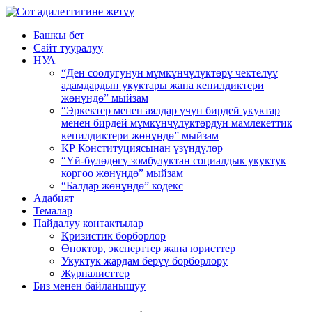
Башкы бет
Сайт тууралуу
НУА
“Ден соолугунун мүмкүнчүлүктөрү чектелүү
адамдардын укуктары жана кепилдиктери
жөнүндө” мыйзам
“Эркектер менен аялдар үчүн бирдей укуктар
менен бирдей мүмкүнчүлүктөрдүн мамлекеттик
кепилдиктери жөнүндө” мыйзам
КР Конституциясынан үзүндүлөр
“Үй-бүлөдөгү зомбулуктан социалдык укуктук
коргоо жөнүндө” мыйзам
“Балдар жөнүндө” кодекс
Адабият
Темалар
Пайдалуу контактылар
Кризистик борборлор
Өнөктөр, эксперттер жана юристтер
Укуктук жардам берүү борборлору
Журналисттер
Биз менен байланышуу