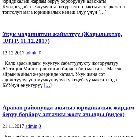
юридикалык жардам берүү борборунун адвокаты
Күндөгудөй эле жумушта олтурсам он чакты аял-эркектер
топтолуп мага юридикалык кеңеш алуу үчүн
[…]
Укук маданиятын жайылтуу (Жаңылыктар,
ЭЛТР, 11.12.2017)
13.12.2017
admin
0
Калк арасындагы укуктук сабаттуулукту жогорулатуу
Юстиция Министрлигинин бирден бир максаты. Маселе
айрыкча айыл жерлеринде катаал. Укук жана сот
адилетүүлүгүнө мүмкүнчүлүктү кеңейтүү максатында
БУУнун өнүктүрүү
[…]
Араван районунда акысыз юридикалык жардам
берүү борбору алгачкы жолу ачылды (видео)
21.11.2017
admin
0
Буга чейин эл юридикалык жардам алууну кааласа акы төлөп