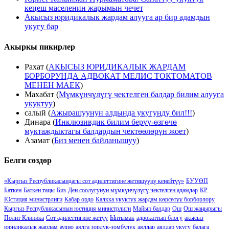
кеңеш маселенин жарымын чечет
Акысыз юридикалык жардам алууга ар бир адамдын
укугу бар
Акыркы пикирлер
Рахат
(
АКЫСЫЗ ЮРИДИКАЛЫК ЖАРДАМ
БОРБОРУНДА АДВОКАТ МЕЛИС ТОКТОМАТОВ
МЕНЕН МАЕК
)
Махабат
(
Мүмкүнчүлүгү чектелген балдар билим алууга
укуктуу
)
салый
(
Ажырашуунун алдында укугуңду бил!!!
)
Динара
(
Инклюзивдик билим берүү-өзгөчө
муктаждыктагы балдардын чектөөлөрүн жоет
)
Азамат
(
Биз менен байланышуу
)
Белги сөздөр
«Кыргыз Республикасындагы сот адилеттигине жетишүүнү кеӊейтүү»
БУУӨП
Баткен
Баткен таңы
Биз
Ден соолугунун мүмкүнчүлүгү чектелген адамдар
КР
Юстиция министрлиги
Кабар ордо
Калкка укуктук жардам көрсөтүү борборлору
Кыргыз Республикасынын юстиция министрлиги
Майып балдар
Ош
Ош жаңырыгы
Полит Клиника
Сот адилеттигине жетүү
Ынтымак
адвокаттын блогу
акысыз
юридикалык жардам
аудио
аялга зордук-зомбулук
аялдар
аялдар укугу
балага