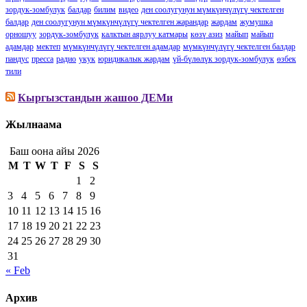
зордук-зомбулук
балдар
билим
видео
ден соолугунун мүмкүнчүлүгү чектелген
балдар
ден соолугунун мүмкүнчүлүгү чектелген жарандар
жардам
жумушка
орношуу
зордук-зомбулук
калктын аярлуу катмары
көзү азиз
майып
майып
адамдар
мектеп
мүмкүнчүлүгү чектелген адамдар
мүмкүнчүлүгү чектелген балдар
пандус
пресса
радио
укук
юридикалык жардам
үй-бүлөлүк зордук-зомбулук
өзбек
тили
Кыргызстандын жашоо ДЕМи
Жылнаама
Баш оона айы 2026
M
T
W
T
F
S
S
1
2
3
4
5
6
7
8
9
10
11
12
13
14
15
16
17
18
19
20
21
22
23
24
25
26
27
28
29
30
31
« Feb
Архив