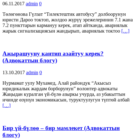
06.11.2017
admin
0
Төлөгөнова Гүлзат “Тилектештик автобусу” долбоорунун
юристи Дароо токтоп, жолдоо жүрүү эрежелеринин 7.1 жана
7.2 пункттарын кармануу керек, атап айтканда, авариялык
жарык сигнализациясын жандырып, авариялык токтоо
[…]
Ажырашууну кантип азайтуу керек?
(Адвокаттын блогу)
13.10.2017
admin
0
Нурмамат уулу Мухамед, Алай райондук “Акысыз
юридикалык жардам борборунун” волонтер адвокаты
Жаңыдан куралган үй-бүлө азыркы учурда, аз убакыттын
ичинде өзүнүн экономикасын, туруктуулугун түптөй албай
[…]
Бир үй-бүлөө – бир мамлекет (Адвокаттын
блогу)