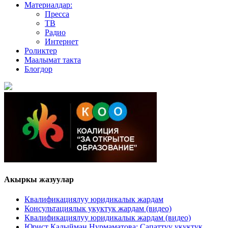
Материалдар:
Пресса
ТВ
Радио
Интернет
Роликтер
Маалымат такта
Блогдор
Акыркы жазуулар
Квалификациялуу юридикалык жардам
Консультациялык укуктук жардам (видео)
Квалификациялуу юридикалык жардам (видео)
Юрист Калыйман Нурмаматова: Сапаттуу укуктук