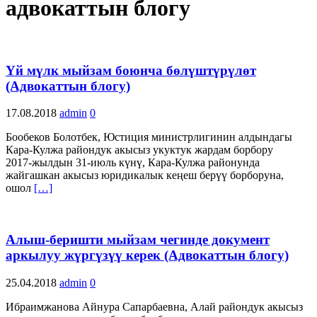
адвокаттын блогу
Үй мүлк мыйзам боюнча бөлүштүрүлөт
(Адвокаттын блогу)
17.08.2018
admin
0
Бообеков Болотбек, Юстиция министрлигинин алдындагы
Кара-Кулжа райондук акысыз укуктук жардам борбору
2017-жылдын 31-июль күнү, Кара-Кулжа районунда
жайгашкан акысыз юридикалык кеңеш берүү борборуна,
ошол
[…]
Алыш-беришти мыйзам чегинде документ
аркылуу жүргүзүү керек (Адвокаттын блогу)
25.04.2018
admin
0
Ибраимжанова Айнура Сапарбаевна, Алай райондук акысыз