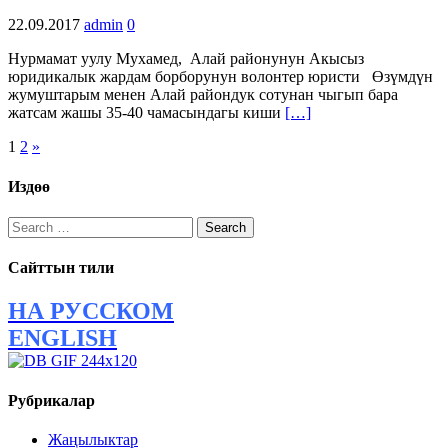
22.09.2017
admin
0
Нурмамат уулу Мухамед, Алай районунун Акысыз
юридикалык жардам борборунун волонтер юристи Өзүмдүн
жумуштарым менен Алай райондук сотунан чыгып бара
жатсам жашы 35-40 чамасындагы киши
[…]
Posts
1
2
»
navigation
Издөө
Search
for:
Сайттын тили
НА РУССКОМ
ENGLISH
Рубрикалар
Жаңылыктар