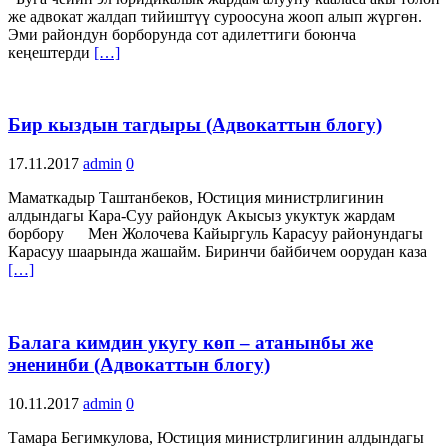
же адвокат жалдап тийиштүү суроосуна жооп алып жүргөн.
Эми райондун борборунда сот адилеттиги боюнча
кеңештерди
[…]
Бир кыздын тагдыры (Адвокаттын блогу)
17.11.2017
admin
0
Маматкадыр Таштанбеков, Юстиция министрлигинин
алдындагы Кара-Суу райондук Акысыз укуктук жардам
борбору Мен Жолочева Кайыргуль Карасуу районундагы
Карасуу шаарында жашайм. Биринчи байбичем оорудан каза
[…]
Балага кимдин укугу көп – атанынбы же
эненинби (Адвокаттын блогу)
10.11.2017
admin
0
Тамара Бегимкулова, Юстиция министрлигинин алдындагы