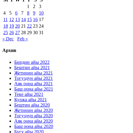
1
2
3
4
5
6
7
8
9
10
11
12
13
14
15
16
17
18
19
20
21
22
23
24
25
26
27
28
29
30
31
« Dec
Feb »
Архив
Бирдин айы 2022
Бештин айы 2021
Жетинин айы 2021
Тогуздун айы 2021
Аяк оона айы 2021
Баш оона айы 2021
Теке айы 2021
Кулжа айы 2021
Бештин айы 2020
Жетинин айы 2020
Тогуздун айы 2020
Аяк оона айы 2020
Баш оона айы 2020
Бугу айы 2020