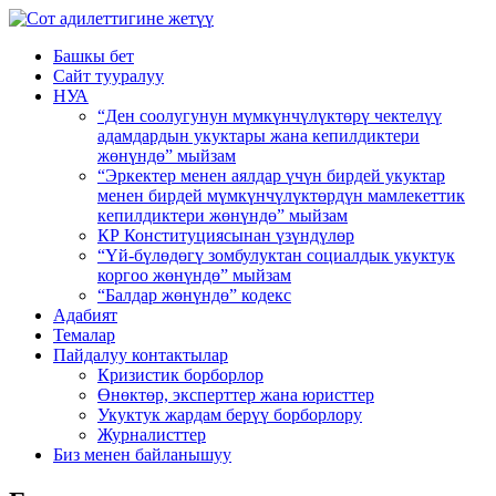
Башкы бет
Сайт тууралуу
НУА
“Ден соолугунун мүмкүнчүлүктөрү чектелүү
адамдардын укуктары жана кепилдиктери
жөнүндө” мыйзам
“Эркектер менен аялдар үчүн бирдей укуктар
менен бирдей мүмкүнчүлүктөрдүн мамлекеттик
кепилдиктери жөнүндө” мыйзам
КР Конституциясынан үзүндүлөр
“Үй-бүлөдөгү зомбулуктан социалдык укуктук
коргоо жөнүндө” мыйзам
“Балдар жөнүндө” кодекс
Адабият
Темалар
Пайдалуу контактылар
Кризистик борборлор
Өнөктөр, эксперттер жана юристтер
Укуктук жардам берүү борборлору
Журналисттер
Биз менен байланышуу