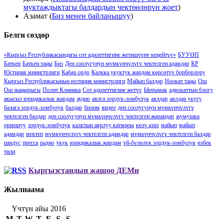
муктаждыктагы балдардын чектөөлөрүн жоет
)
Азамат
(
Биз менен байланышуу
)
Белги сөздөр
«Кыргыз Республикасындагы сот адилеттигине жетишүүнү кеӊейтүү»
БУУӨП
Баткен
Баткен таңы
Биз
Ден соолугунун мүмкүнчүлүгү чектелген адамдар
КР
Юстиция министрлиги
Кабар ордо
Калкка укуктук жардам көрсөтүү борборлору
Кыргыз Республикасынын юстиция министрлиги
Майып балдар
Ноокат таңы
Ош
Ош жаңырыгы
Полит Клиника
Сот адилеттигине жетүү
Ынтымак
адвокаттын блогу
акысыз юридикалык жардам
аудио
аялга зордук-зомбулук
аялдар
аялдар укугу
балага зордук-зомбулук
балдар
билим
видео
ден соолугунун мүмкүнчүлүгү
чектелген балдар
ден соолугунун мүмкүнчүлүгү чектелген жарандар
жумушка
орношуу
зордук-зомбулук
калктын аярлуу катмары
көзү азиз
майып
майып
адамдар
мектеп
мүмкүнчүлүгү чектелген адамдар
мүмкүнчүлүгү чектелген балдар
пандус
пресса
радио
укук
юридикалык жардам
үй-бүлөлүк зордук-зомбулук
өзбек
тили
Кыргызстандын жашоо ДЕМи
Жылнаама
Үчтүн айы 2016
M
T
W
T
F
S
S