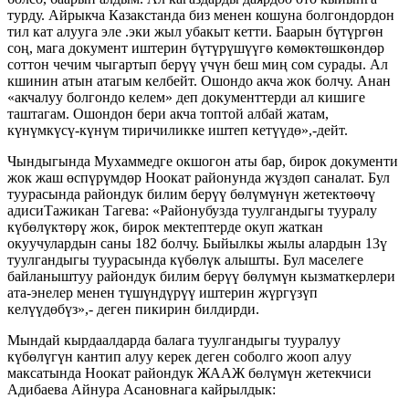
турду. Айрыкча Казакстанда биз менен кошуна болгондордон
тил кат алууга эле .эки жыл убакыт кетти. Баарын бүтүргөн
соң, мага документ иштерин бүтүрүшүүгө көмөктөшкөндөр
соттон чечим чыгартып берүү үчүн беш миң сом сурады. Ал
кшинин атын атагым келбейт. Ошондо акча жок болчу. Анан
«акчалуу болгондо келем» деп документтерди ал кишиге
таштагам. Ошондон бери акча топтой албай жатам,
күнүмкүсү-күнүм тиричиликке иштеп кетүүдө»,-дейт.
Чындыгында Мухаммедге окшогон аты бар, бирок документи
жок жаш өспүрүмдөр Ноокат районунда жүздөп саналат. Бул
туурасында райондук билим берүү бөлүмүнүн жетектөөчү
адисиТажикан Тагева: «Районубузда туулгандыгы тууралу
күбөлүктөрү жок, бирок мектептерде окуп жаткан
окуучулардын саны 182 болчу. Быйылкы жылы алардын 13ү
туулгандыгы туурасында күбөлүк алышты. Бул маселеге
байланыштуу райондук билим берүү бөлүмүн кызматкерлери
ата-энелер менен түшүндүрүү иштерин жүргүзүп
келүүдөбүз»,- деген пикирин билдирди.
Мындай кырдаалдарда балага туулгандыгы тууралуу
күбөлүгүн кантип алуу керек деген соболго жооп алуу
максатында Ноокат райондук ЖААЖ бөлүмүн жетекчиси
Адибаева Айнура Асановнага кайрылдык: