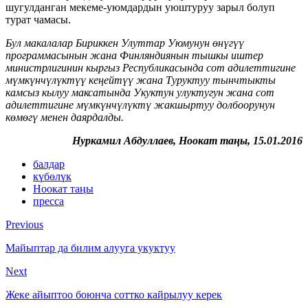
шугулданган мекеме-уюмдардын уюштуруу зарыл болуп
турат чамасы.
Бул макалалар Бириккен Улуттар Уюмунун өнүгүү
программасынын жана Финляндиянын тышкы иштер
министрлигинин кыргыз Республикасында сот адилеттигине
мүмкүнчүлүктүү кеңейтүү жана Туруктуу тынчтыкты
камсыз кылуу максатында Укуктун улуктугун жана сот
адилеттигине мүмкүнчүлүктү жакшыртуу долбоорунун
көмөгү менен даярдалды
.
Нуркамил Абдуллаев
, Ноокат таңы, 15.01.2016
балдар
күбөлүк
Ноокат таңы
пресса
Previous
Майыптар да билим алууга укуктуу
Next
Жеке айыптоо боюнча соттко кайрылуу керек