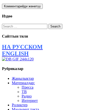
Издөө
Search
for:
Сайттын тили
НА РУССКОМ
ENGLISH
Рубрикалар
Жаңылыктар
Материалдар:
Пресса
ТВ
Радио
Интернет
Роликтер
Маалымат такта