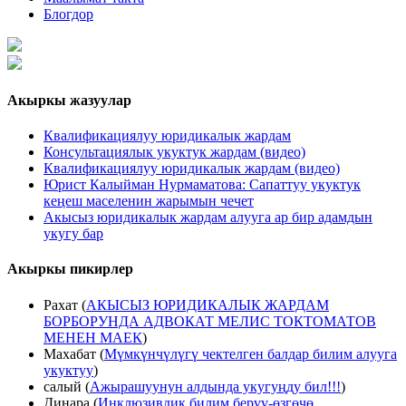
Блогдор
Акыркы жазуулар
Квалификациялуу юридикалык жардам
Консультациялык укуктук жардам (видео)
Квалификациялуу юридикалык жардам (видео)
Юрист Калыйман Нурмаматова: Сапаттуу укуктук
кеңеш маселенин жарымын чечет
Акысыз юридикалык жардам алууга ар бир адамдын
укугу бар
Акыркы пикирлер
Рахат
(
АКЫСЫЗ ЮРИДИКАЛЫК ЖАРДАМ
БОРБОРУНДА АДВОКАТ МЕЛИС ТОКТОМАТОВ
МЕНЕН МАЕК
)
Махабат
(
Мүмкүнчүлүгү чектелген балдар билим алууга
укуктуу
)
салый
(
Ажырашуунун алдында укугуңду бил!!!
)
Динара
(
Инклюзивдик билим берүү-өзгөчө