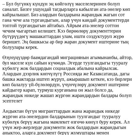
– Бул бүгүнкү күндүн эң көйгөлүү маселелеринен болуп
саналат. Бизге ушундай тагдырларга кабылган ата-энелер көп
кайрылышат. Биз алардын балдарына жарандык жагын сот
гана чече ала тургандыгын, алар үчүн кандай документтерди
топтой тургандыгын айтабыз. Айрым ата-энелер соттон
чечим чыгартып келишет. Кээ бирөөлөрү документтерин
бүтүрүүдөгү машакаттардан улам, ишти создуктуруп жүрө
беришет. Эң башкысы ар бир жаран документ иштерине тың
болуулары керек.
Өзүнүңүздөр баамдагандай миграциянын агымынанбы, айтор,
бул маселе күн сайын күчөөдө. Эгерде туулгандыгы тууралу
күбөлгү жок балдардын социалдык абалына кайрылсак.
Алардын дээрлик көпчүлүгү Россияда же Казаксатанда, дагы
башка жактарда иштеп жүрүп, ажырашып кеткен, кээ бирлери
көп балалуу үй-бүлөлөрдүн, үчүнчүлөрү документ иштерине
кайдыгер карап, турмуш курганына он жыл болсо да,
жарандык никеде жашап жүргөн жарандардын балдары болуп
эсептелет
Андыктан бүгүн мигранттардын жана жарандык никеде
жүргөн ата-энелердин балдарынын туулгандыг тууралуу
күбөлүк берүү жагына мамлекет өзгөчө көнүл буру керек. Ал
үчүн жер-жерлерде документи жок балдардын жарандыгын
аныктоо, аларга документ берүү жумуштары менен