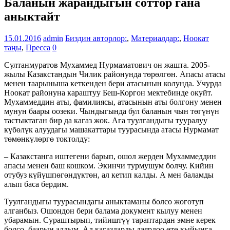
Баланын жарандыгын соттор гана
аныктайт
15.01.2016
admin
Биздин авторлор:
,
Материалдар:
,
Ноокат
таңы
,
Пресса
0
Султанмуратов Мухаммед Нурмаматович он жашта. 2005-
жылы Казакстандын Чилик районунда төрөлгөн. Апасы атасы
менен таарыныша кеткенден бери атасынын колунда. Учурда
Ноокат районуна караштуу Беш-Коргон мектебинде окуйт.
Мухаммеддин аты, фамилиясы, атасынын аты болгону менен
мунун баары оозеки. Чындыгында бул баланын чын төгүнүн
тастыктаган бир да кагаз жок. Ага туулгандыгы тууралуу
күбөлүк алуудагы машакаттары туурасында атасы Нурмамат
төмөнкүлөргө токтолду:
– Казакстанга иштегени барып, ошол жерден Мухаммеддин
апасы менен баш кошком. Экинчи турмушум болчу. Кийин
отубуз күйүшпөгөндүктөн, ал кетип калды. А мен баламды
алып баса бердим.
Туулгандыгы туурасындагы аныктаманы болсо жоготуп
алганбыз. Ошондон бери балама документ кылуу менен
убарамын. Сураштырып, тийиштүү тараптардан эмне керек
болсо, баарын алдым. Ал кагаздарды даярдоо өтө кыйынга