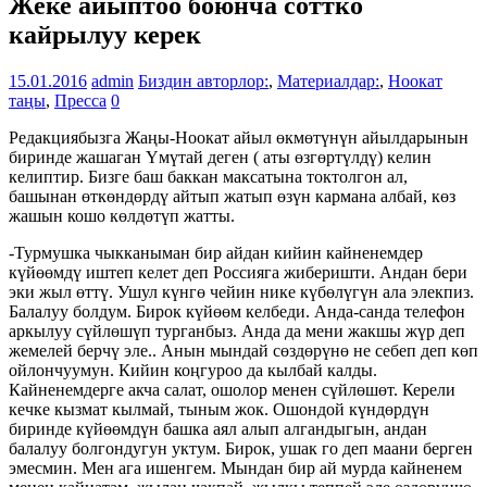
Жеке айыптоо боюнча соттко
кайрылуу керек
15.01.2016
admin
Биздин авторлор:
,
Материалдар:
,
Ноокат
таңы
,
Пресса
0
Редакциябызга Жаңы-Ноокат айыл өкмөтүнүн айылдарынын
биринде жашаган Үмүтай деген ( аты өзгөртүлдү) келин
келиптир. Бизге баш баккан максатына токтолгон ал,
башынан өткөндөрдү айтып жатып өзүн кармана албай, көз
жашын кошо көлдөтүп жатты.
-Турмушка чыкканыман бир айдан кийин кайненемдер
күйөөмдү иштеп келет деп Россияга жиберишти. Андан бери
эки жыл өттү. Ушул күнгө чейин нике күбөлүгүн ала элекпиз.
Балалуу болдум. Бирок күйөөм келбеди. Анда-санда телефон
аркылуу сүйлөшүп турганбыз. Анда да мени жакшы жүр деп
жемелей берчү эле.. Анын мындай сөздөрүнө не себеп деп көп
ойлончуумун. Кийин коңгуроо да кылбай калды.
Кайненемдерге акча салат, ошолор менен сүйлөшөт. Керели
кечке кызмат кылмай, тыным жок. Ошондой күндөрдүн
биринде күйөөмдүн башка аял алып алгандыгын, андан
балалуу болгондугун уктум. Бирок, ушак го деп маани берген
эмесмин. Мен ага ишенгем. Мындан бир ай мурда кайненем