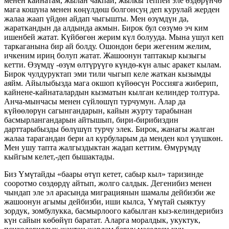
менен кайнатам, жылан чакпай, жылкы теппей эле өздөрүнчө
мага кошуна менен көңүлдөш болгонсуң деп курулай жерден
жалаа жаап үйдөн айдап чыгышты. Мен өзүмдүн да,
жараткандын да алдында акмын. Бирок бул сөзүмө эч ким
ишенбей жатат. Күйбөгөн жерим күл болууда. Мына ушул кеп
таркаганына бир ай болду. Ошондон бери жегеним желим,
ичкеним ириң болуп жатат. Жашоонун таптакыр кызыгы
кетти. Өзүмдү -өзүм өлтүрүүгө күндө-күн алыс аракет кылам.
Бирок чулдуруктап эми тили чыгып келе жаткан кызымды
аяйм. Айылыбызда мага окшоп күйөөсүн Россияга жиберип,
кайнене-кайнаталардын кызматын кылган келиндер толтура.
Анча-мынчасы менен сүйлөшүп турчумун. Алар да
күйөөлөрүн сагынгандарын, кайын журту тарабынан
басмырлангандарын айтышып, бири-бирибиздин
дарттарыбызды бөлүшүп турчу элек. Бирок, жанагы жалган
жалаа тарагандан бери ал курбуларым да менден кол үзүшкөн.
Мен ушу тапта жалгыздыктан жадап кеттим. Өмүрүмдү
кыйгым келет,-деп бышактады.
Биз Үмүтайды «баары өтүп кетет, сабыр кыл» таризинде
сооротмо сөздөрдү айтып, жолго салдык. Дегенибиз менен
чындап эле эл арасында миграциянын шамалы дейбизби же
жашоонун агымы дейбизби, иши кылса, Үмүтай сыяктуу
зордук, зомбулукка, басмырлоого кабылган кыз-келиндерибиз
күн сайын көбөйүп баратат. Аларга моралдык, укуктук,