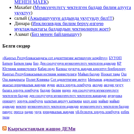
МЕНЕН МАЕК
)
Махабат
(
Мүмкүнчүлүгү чектелген балдар билим алууга
укуктуу
)
салый
(
Ажырашуунун алдында укугуңду бил!!!
)
Динара
(
Инклюзивдик билим берүү-өзгөчө
муктаждыктагы балдардын чектөөлөрүн жоет
)
Азамат
(
Биз менен байланышуу
)
Белги сөздөр
«Кыргыз Республикасындагы сот адилеттигине жетишүүнү кеӊейтүү»
БУУӨП
Баткен
Баткен таңы
Биз
Ден соолугунун мүмкүнчүлүгү чектелген адамдар
КР
Юстиция министрлиги
Кабар ордо
Калкка укуктук жардам көрсөтүү борборлору
Кыргыз Республикасынын юстиция министрлиги
Майып балдар
Ноокат таңы
Ош
Ош жаңырыгы
Полит Клиника
Сот адилеттигине жетүү
Ынтымак
адвокаттын блогу
акысыз юридикалык жардам
аудио
аялга зордук-зомбулук
аялдар
аялдар укугу
балага зордук-зомбулук
балдар
билим
видео
ден соолугунун мүмкүнчүлүгү
чектелген балдар
ден соолугунун мүмкүнчүлүгү чектелген жарандар
жумушка
орношуу
зордук-зомбулук
калктын аярлуу катмары
көзү азиз
майып
майып
адамдар
мектеп
мүмкүнчүлүгү чектелген адамдар
мүмкүнчүлүгү чектелген балдар
пандус
пресса
радио
укук
юридикалык жардам
үй-бүлөлүк зордук-зомбулук
өзбек
тили
Кыргызстандын жашоо ДЕМи