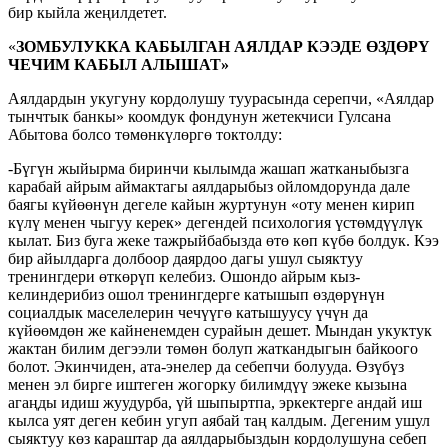
бир кыйла жеңилдетет.
«
ЗОМБУЛУККА КАБЫЛГАН АЯЛДАР КЭЭДЕ ӨЗДӨРҮ
ЧЕЧИМ КАБЫЛ АЛЫШАТ»
Аялдардын укугуну кордолушу туурасында серепчи, «Аялдар
тынчтык банкы» коомдук фондунун жетекчиси Гулсана
Абытова болсо төмөнкүлөргө токтолду:
-Бүгүн жыйырма биринчи кылымда жашап жатканыбызга
карабай айрым аймактагы аялдарыбыз ойломдорунда дале
баягы күйөөнүн дегеле кайын журтунун «оту менен кирип
күлү менен чыгуу керек» дегендей психология үстөмдүүлүк
кылат. Биз буга жеке тажрыйбабызда өтө көп күбө болдук. Кээ
бир айылдарга долбоор даярдоо дагы ушул сыяктуу
тренингдери өткөрүп келебиз. Ошондо айрым кыз-
келиндерибиз ошол тренингдерге катышып өздөрүнүн
социалдык маселелерин чечүүгө катышуусу үчүн да
күйөөмдөн же кайненемден сурайын дешет. Мындан укуктук
жактан билим дегээли төмөн болуп жаткандыгын байкоого
болот. Экинчиден, ата-энелер да себепчи болууда. Өзүбүз
менен эл бирге иштеген жогорку билимдүү эжеке кызына
агаңды идиш жуудурба, үй шыпыртпа, эркектерге андай иш
кылса уят деген кебин угуп аябай таң калдым. Дегеним ушул
сыяктуу көз караштар да аялдарыбыздын кордолушуна себеп