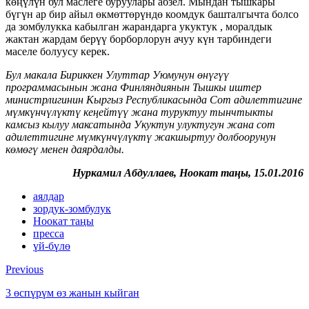
көңүлүн бул маслеге буруулары абзел. Мындан тышкары
бүгүн ар бир айыл өкмөттөрүндө коомдук башталгычта болсо
да зомбулукка кабылган жарандарга укуктук , моралдык
жактан жардам берүү борборлорун ачуу күн тарбиндеги
маселе болуусу керек.
Бул макала Бириккен Улуттар Уюмунун өнүгүү
программасынын жана Финляндиянын Тышкы иштер
министрлигинин Кыргыз Республикасында Сот адилеттигине
мүмкүнчүлүктү кеңейтүү жана туруктуу тынчтыкты
камсыз кылуу максатында Укуктун улуктугун жана сот
адилеттигине мүмкүнчүлүктү жакшыртуу долбоорунун
көмөгү менен даярдалды.
Нуркамил Абдуллаев, Ноокат
таңы, 15.01.2016
аялдар
зордук-зомбулук
Ноокат таңы
пресса
үй-бүлө
Previous
3 өспүрүм өз жанын кыйган