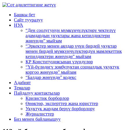
Башкы бет
Сайт тууралуу
НУА
“Ден соолугунун мүмкүнчүлүктөрү чектелүү
адамдардын укуктары жана кепилдиктери
жөнүндө” мыйзам
“Эркектер менен аялдар үчүн бирдей укуктар
менен бирдей мүмкүнчүлүктөрдүн мамлекеттик
кепилдиктери жөнүндө” мыйзам
КР Конституциясынан үзүндүлөр
“Үй-бүлөдөгү зомбулуктан социалдык укуктук
коргоо жөнүндө” мыйзам
“Балдар жөнүндө” кодекс
Адабият
Темалар
Пайдалуу контактылар
Кризистик борборлор
Өнөктөр, эксперттер жана юристтер
Укуктук жардам берүү борборлору
Журналисттер
Биз менен байланышуу