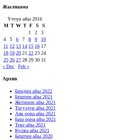
Жылнаама
Үчтүн айы 2016
M
T
W
T
F
S
S
1
2
3
4
5
6
7
8
9
10
11
12
13
14
15
16
17
18
19
20
21
22
23
24
25
26
27
28
29
30
31
« Dec
Feb »
Архив
Бирдин айы 2022
Бештин айы 2021
Жетинин айы 2021
Тогуздун айы 2021
Аяк оона айы 2021
Баш оона айы 2021
Теке айы 2021
Кулжа айы 2021
Бештин айы 2020