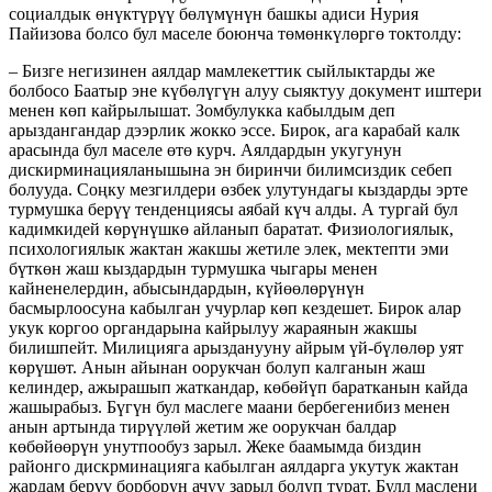
социалдык өнүктүрүү бөлүмүнүн башкы адиси Нурия
Пайизова болсо бул маселе боюнча төмөнкүлөргө токтолду:
– Бизге негизинен аялдар мамлекеттик сыйлыктарды же
болбосо Баатыр эне күбөлүгүн алуу сыяктуу документ иштери
менен көп кайрылышат. Зомбулукка кабылдым деп
арыздангандар дээрлик жокко эссе. Бирок, ага карабай калк
арасында бул маселе өтө курч. Аялдардын укугунун
дискирминацияланышына эн биринчи билимсиздик себеп
болууда. Соңку мезгилдери өзбек улутундагы кыздарды эрте
турмушка берүү тенденциясы аябай күч алды. А тургай бул
кадимкидей көрүнүшкө айланып баратат. Физиологиялык,
психологиялык жактан жакшы жетиле элек, мектепти эми
бүткөн жаш кыздардын турмушка чыгары менен
кайненелердин, абысындардын, күйөөлөрүнүн
басмырлоосуна кабылган учурлар көп кездешет. Бирок алар
укук коргоо органдарына кайрылуу жараянын жакшы
билишпейт. Милицияга арызданууну айрым үй-бүлөлөр уят
көрүшөт. Анын айынан оорукчан болуп калганын жаш
келиндер, ажырашып жаткандар, көбөйүп баратканын кайда
жашырабыз. Бүгүн бул маслеге маани бербегенибиз менен
анын артында тирүүлөй жетим же оорукчан балдар
көбөйөөрүн унутпообуз зарыл. Жеке баамымда биздин
районго дискрминацияга кабылган аялдарга укутук жактан
жардам берүү борборун ачуу зарыл болуп турат. Булл маслени