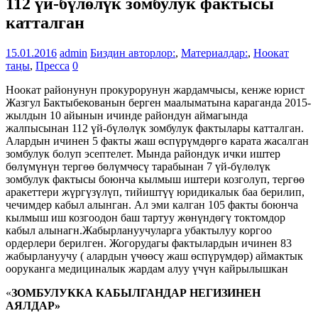
112 үй-бүлөлүк зомбулук фактысы
катталган
15.01.2016
admin
Биздин авторлор:
,
Материалдар:
,
Ноокат
таңы
,
Пресса
0
Ноокат районунун прокурорунун жардамчысы, кенже юрист
Жазгул Бактыбекованын берген маалыматына караганда 2015-
жылдын 10 айынын ичинде райондун аймагында
жалпысынан 112 үй-бүлөлүк зомбулук фактылары катталган.
Алардын ичинен 5 факты жаш өспүрүмдөргө карата жасалган
зомбулук болуп эсептелет. Мында райондук ички иштер
бөлүмүнүн тергөө бөлүмчөсү тарабынан 7 үй-бүлөлүк
зомбулук фактысы боюнча кылмыш иштери козголуп, тергөө
аракеттери жүргүзүлүп, тийиштүү юридикалык баа берилип,
чечимдер кабыл алынган. Ал эми калган 105 факты боюнча
кылмыш иш козгоодон баш тартуу жөнүндөгү токтомдор
кабыл алынагн.Жабырлануучуларга убактылуу коргоо
ордерлери берилген. Жогорудагы фактылардын ичинен 83
жабырлануучу ( алардын үчөөсү жаш өспүрүмдөр) аймактык
ооруканга медициналык жардам алуу үчүн кайрылышкан
«
ЗОМБУЛУККА КАБЫЛГАНДАР НЕГИЗИНЕН
АЯЛДАР»