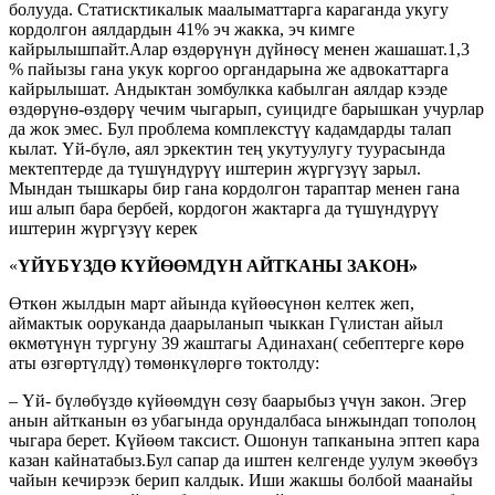
болууда. Статисктикалык маалыматтарга караганда укугу
кордолгон аялдардын 41% эч жакка, эч кимге
кайрылышпайт.Алар өздөрүнүн дүйнөсү менен жашашат.1,3
% пайызы гана укук коргоо органдарына же адвокаттарга
кайрылышат. Андыктан зомбулкка кабылган аялдар кээде
өздөрүнө-өздөрү чечим чыгарып, суицидге барышкан учурлар
да жок эмес. Бул проблема комплекстүү кадамдарды талап
кылат. Үй-бүлө, аял эркектин тең укутуулугу туурасында
мектептерде да түшүндүрүү иштерин жүргүзүү зарыл.
Мындан тышкары бир гана кордолгон тараптар менен гана
иш алып бара бербей, кордогон жактарга да түшүндүрүү
иштерин жүргүзүү керек
«
ҮЙҮБҮЗДӨ КҮЙӨӨМДҮН АЙТКАНЫ ЗАКОН»
Өткөн жылдын март айында күйөөсүнөн келтек жеп,
аймактык ооруканда даарыланып чыккан Гүлистан айыл
өкмөтүнүн тургуну 39 жаштагы Адинахан( себептерге көрө
аты өзгөртүлдү) төмөнкүлөргө токтолду:
– Үй- бүлөбүздө күйөөмдүн сөзү баарыбыз үчүн закон. Эгер
анын айтканын өз убагында орундалбаса ынжындап тополоң
чыгара берет. Күйөөм таксист. Ошонун тапканына эптеп кара
казан кайнатабыз.Бул сапар да иштен келгенде уулум экөөбүз
чайын кечирээк берип калдык. Иши жакшы болбой маанайы