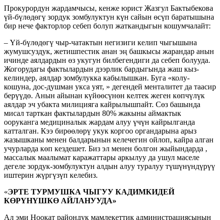
Прокурордун жардамчысы, кенже юрист Жазгул Бактыбекова
үй-бүлөдөгү зордук зомбулуктун күн сайын өсүп баратышына
бир нече факторлор себеп болуп жаткандыгын кошумчалайт:
– Үй-бүлөдөгү чыр-чатактын негизиги келип чыгышына
жумушсуздук, жетишпестик анан эң башкысы жарандар анын
ичинде аялдардын өз укугун билбегендиги да себеп болууда.
Жогорудагы фактылардын дээрлик бардыгында жаш кыз-
келиндер, аялдар зомбулукка кабылышкан. Буга «колу-
кошуна, дос-душман укса уят, » дегендей менталитет да таасир
берүүдө. Анын айынан күйөөсүнөн келтек жеген көпчүлүк
аялдар эч убакта милицияга кайрылышпайт. Сөз башында
мисал тарткан фактылардын 80% жакыны аймактык
ооруканга медициналык жардам алуу үчүн кайрылганда
катталган. Кээ бирөөлөрү укук коргоо органдарына арыз
жазышканы менен балдарынын келечегин ойлоп, кайра алган
учурларда көп кездешет. Биз эл менен болгон жыйындарда ,
массалык маалымат каражаттары аркылуу да ушул маселе
дегеле зордук-зомбулуктун алдын алуу туралуу түшүнүндүрүү
иштерин жүргүзүп келебиз.
«
ЭРТЕ ТУРМУШКА ЧЫГУУ КАДИМКИДЕЙ
КӨРҮНҮШКӨ АЙЛАНУУДА»
Ал эми Ноокат райондук мамлекеттик администрациясынын