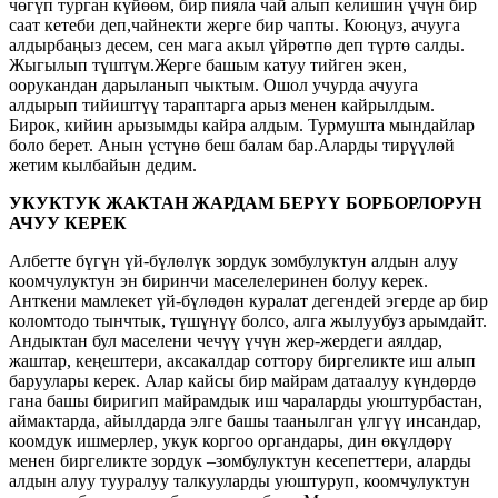
чөгүп турган күйөөм, бир пияла чай алып келишин үчүн бир
саат кетеби деп,чайнекти жерге бир чапты. Коюңуз, ачууга
алдырбаңыз десем, сен мага акыл үйрөтпө деп түртө салды.
Жыгылып түштүм.Жерге башым катуу тийген экен,
оорукандан дарыланып чыктым. Ошол учурда ачууга
алдырып тийиштүү тараптарга арыз менен кайрылдым.
Бирок, кийин арызымды кайра алдым. Турмушта мындайлар
боло берет. Анын үстүнө беш балам бар.Аларды тирүүлөй
жетим кылбайын дедим.
УКУКТУК ЖАКТАН ЖАРДАМ БЕРҮҮ БОРБОРЛОРУН
АЧУУ КЕРЕК
Албетте бүгүн үй-бүлөлүк зордук зомбулуктун алдын алуу
коомчулуктун эн биринчи маселелеринен болуу керек.
Анткени мамлекет үй-бүлөдөн куралат дегендей эгерде ар бир
коломтодо тынчтык, түшүнүү болсо, алга жылуубуз арымдайт.
Андыктан бул маселени чечүү үчүн жер-жердеги аялдар,
жаштар, кеңештери, аксакалдар соттору биргеликте иш алып
баруулары керек. Алар кайсы бир майрам датаалуу күндөрдө
гана башы биригип майрамдык иш чараларды уюштурбастан,
аймактарда, айылдарда элге башы таанылган үлгүү инсандар,
коомдук ишмерлер, укук коргоо органдары, дин өкүлдөрү
менен биргеликте зордук –зомбулуктун кесепеттери, аларды
алдын алуу тууралуу талкууларды уюштуруп, коомчулуктун