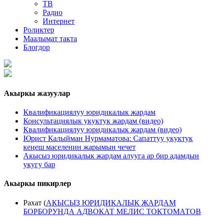
ТВ
Радио
Интернет
Роликтер
Маалымат такта
Блогдор
Акыркы жазуулар
Квалификациялуу юридикалык жардам
Консультациялык укуктук жардам (видео)
Квалификациялуу юридикалык жардам (видео)
Юрист Калыйман Нурмаматова: Сапаттуу укуктук
кеңеш маселенин жарымын чечет
Акысыз юридикалык жардам алууга ар бир адамдын
укугу бар
Акыркы пикирлер
Рахат
(
АКЫСЫЗ ЮРИДИКАЛЫК ЖАРДАМ
БОРБОРУНДА АДВОКАТ МЕЛИС ТОКТОМАТОВ