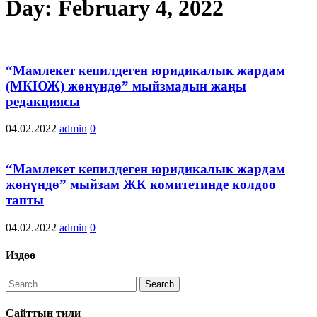
Day:
February 4, 2022
“Мамлекет кепилдеген юридикалык жардам
(МКЮЖ) жөнүндө” мыйзмадын жаңы
редакциясы
04.02.2022
admin
0
“Мамлекет кепилдеген юридикалык жардам
жөнүндө” мыйзам ЖК комитетинде колдоо
тапты
04.02.2022
admin
0
Издөө
Search
for:
Сайттын тили