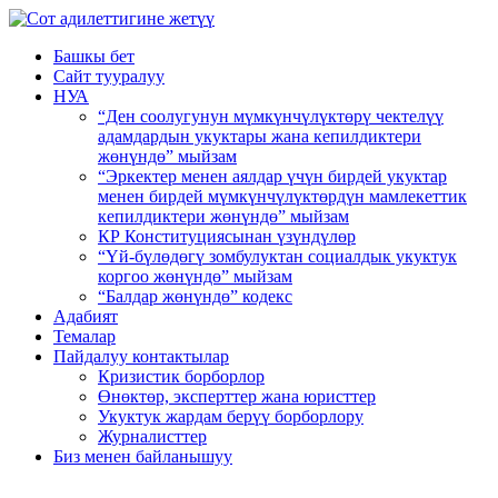
Башкы бет
Сайт тууралуу
НУА
“Ден соолугунун мүмкүнчүлүктөрү чектелүү
адамдардын укуктары жана кепилдиктери
жөнүндө” мыйзам
“Эркектер менен аялдар үчүн бирдей укуктар
менен бирдей мүмкүнчүлүктөрдүн мамлекеттик
кепилдиктери жөнүндө” мыйзам
КР Конституциясынан үзүндүлөр
“Үй-бүлөдөгү зомбулуктан социалдык укуктук
коргоо жөнүндө” мыйзам
“Балдар жөнүндө” кодекс
Адабият
Темалар
Пайдалуу контактылар
Кризистик борборлор
Өнөктөр, эксперттер жана юристтер
Укуктук жардам берүү борборлору
Журналисттер
Биз менен байланышуу