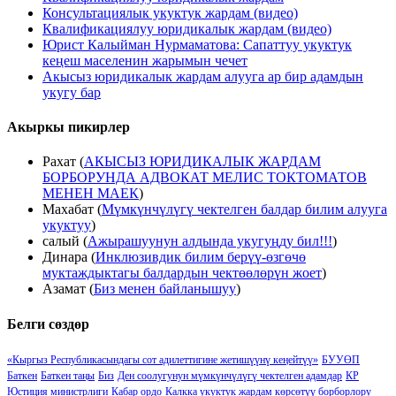
Консультациялык укуктук жардам (видео)
Квалификациялуу юридикалык жардам (видео)
Юрист Калыйман Нурмаматова: Сапаттуу укуктук
кеңеш маселенин жарымын чечет
Акысыз юридикалык жардам алууга ар бир адамдын
укугу бар
Акыркы пикирлер
Рахат
(
АКЫСЫЗ ЮРИДИКАЛЫК ЖАРДАМ
БОРБОРУНДА АДВОКАТ МЕЛИС ТОКТОМАТОВ
МЕНЕН МАЕК
)
Махабат
(
Мүмкүнчүлүгү чектелген балдар билим алууга
укуктуу
)
салый
(
Ажырашуунун алдында укугуңду бил!!!
)
Динара
(
Инклюзивдик билим берүү-өзгөчө
муктаждыктагы балдардын чектөөлөрүн жоет
)
Азамат
(
Биз менен байланышуу
)
Белги сөздөр
«Кыргыз Республикасындагы сот адилеттигине жетишүүнү кеӊейтүү»
БУУӨП
Баткен
Баткен таңы
Биз
Ден соолугунун мүмкүнчүлүгү чектелген адамдар
КР
Юстиция министрлиги
Кабар ордо
Калкка укуктук жардам көрсөтүү борборлору