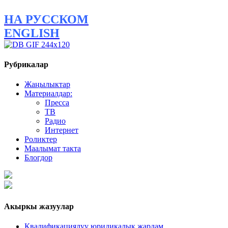
НА РУССКОМ
ENGLISH
Рубрикалар
Жаңылыктар
Материалдар:
Пресса
ТВ
Радио
Интернет
Роликтер
Маалымат такта
Блогдор
Акыркы жазуулар
Квалификациялуу юридикалык жардам