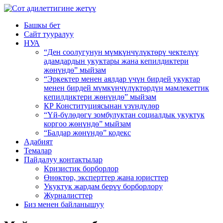
Башкы бет
Сайт тууралуу
НУА
“Ден соолугунун мүмкүнчүлүктөрү чектелүү
адамдардын укуктары жана кепилдиктери
жөнүндө” мыйзам
“Эркектер менен аялдар үчүн бирдей укуктар
менен бирдей мүмкүнчүлүктөрдүн мамлекеттик
кепилдиктери жөнүндө” мыйзам
КР Конституциясынан үзүндүлөр
“Үй-бүлөдөгү зомбулуктан социалдык укуктук
коргоо жөнүндө” мыйзам
“Балдар жөнүндө” кодекс
Адабият
Темалар
Пайдалуу контактылар
Кризистик борборлор
Өнөктөр, эксперттер жана юристтер
Укуктук жардам берүү борборлору
Журналисттер
Биз менен байланышуу