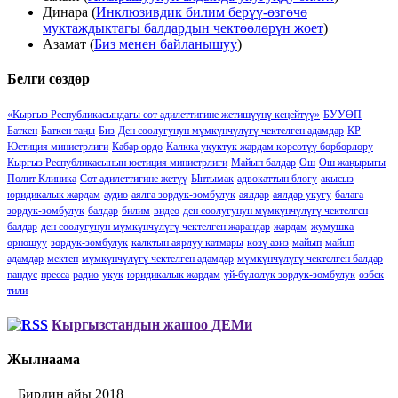
Динара
(
Инклюзивдик билим берүү-өзгөчө
муктаждыктагы балдардын чектөөлөрүн жоет
)
Азамат
(
Биз менен байланышуу
)
Белги сөздөр
«Кыргыз Республикасындагы сот адилеттигине жетишүүнү кеӊейтүү»
БУУӨП
Баткен
Баткен таңы
Биз
Ден соолугунун мүмкүнчүлүгү чектелген адамдар
КР
Юстиция министрлиги
Кабар ордо
Калкка укуктук жардам көрсөтүү борборлору
Кыргыз Республикасынын юстиция министрлиги
Майып балдар
Ош
Ош жаңырыгы
Полит Клиника
Сот адилеттигине жетүү
Ынтымак
адвокаттын блогу
акысыз
юридикалык жардам
аудио
аялга зордук-зомбулук
аялдар
аялдар укугу
балага
зордук-зомбулук
балдар
билим
видео
ден соолугунун мүмкүнчүлүгү чектелген
балдар
ден соолугунун мүмкүнчүлүгү чектелген жарандар
жардам
жумушка
орношуу
зордук-зомбулук
калктын аярлуу катмары
көзү азиз
майып
майып
адамдар
мектеп
мүмкүнчүлүгү чектелген адамдар
мүмкүнчүлүгү чектелген балдар
пандус
пресса
радио
укук
юридикалык жардам
үй-бүлөлүк зордук-зомбулук
өзбек
тили
Кыргызстандын жашоо ДЕМи
Жылнаама
Бирдин айы 2018