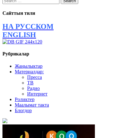
for:
Сайттын тили
НА РУССКОМ
ENGLISH
Рубрикалар
Жаңылыктар
Материалдар:
Пресса
ТВ
Радио
Интернет
Роликтер
Маалымат такта
Блогдор