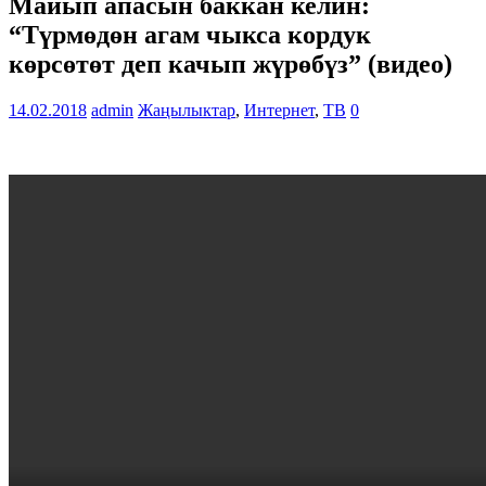
Майып апасын баккан келин:
“Түрмөдөн агам чыкса кордук
көрсөтөт деп качып жүрөбүз” (видео)
14.02.2018
admin
Жаңылыктар
,
Интернет
,
ТВ
0