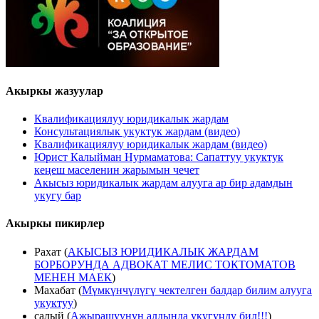
Акыркы жазуулар
Квалификациялуу юридикалык жардам
Консультациялык укуктук жардам (видео)
Квалификациялуу юридикалык жардам (видео)
Юрист Калыйман Нурмаматова: Сапаттуу укуктук
кеңеш маселенин жарымын чечет
Акысыз юридикалык жардам алууга ар бир адамдын
укугу бар
Акыркы пикирлер
Рахат
(
АКЫСЫЗ ЮРИДИКАЛЫК ЖАРДАМ
БОРБОРУНДА АДВОКАТ МЕЛИС ТОКТОМАТОВ
МЕНЕН МАЕК
)
Махабат
(
Мүмкүнчүлүгү чектелген балдар билим алууга
укуктуу
)
салый
(
Ажырашуунун алдында укугуңду бил!!!
)