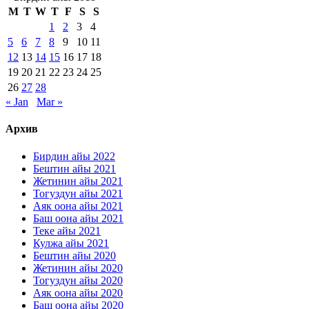
M
T
W
T
F
S
S
1
2
3
4
5
6
7
8
9
10
11
12
13
14
15
16
17
18
19
20
21
22
23
24
25
26
27
28
« Jan
Mar »
Архив
Бирдин айы 2022
Бештин айы 2021
Жетинин айы 2021
Тогуздун айы 2021
Аяк оона айы 2021
Баш оона айы 2021
Теке айы 2021
Кулжа айы 2021
Бештин айы 2020
Жетинин айы 2020
Тогуздун айы 2020
Аяк оона айы 2020
Баш оона айы 2020