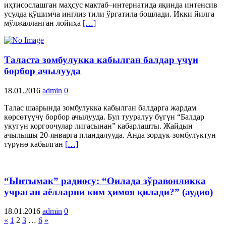
иҳтисослашган маҳсус мактаб–интернатида яқинда интенсив
усулда қўшимча инглиз тили ўргатила бошлади. Икки йилга
мўлжалланган лойиҳа
[…]
Таласта зомбулукка кабылган балдар үчүн
борбор ачылууда
18.01.2016
admin
0
Талас шаарында зомбулукка кабылган балдарга жардам
көрсөтүүчү борбор ачылууда. Бул тууралуу бүгүн “Балдар
укугун коргоочулар лигасынан” кабарлашты. Жайдын
ачылышы 20-январга пландалууда. Анда зордук-зомбулуктун
түрүнө кабылган
[…]
“Ынтымак” радиосу: “Оилада зўравонликка
учраган аёлларни ким ҳимоя қилади?” (аудио)
18.01.2016
admin
0
Posts
«
1
2
3
…
6
»