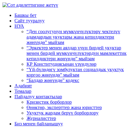
Башкы бет
Сайт тууралуу
НУА
“Ден соолугунун мүмкүнчүлүктөрү чектелүү
адамдардын укуктары жана кепилдиктери
жөнүндө” мыйзам
“Эркектер менен аялдар үчүн бирдей укуктар
менен бирдей мүмкүнчүлүктөрдүн мамлекеттик
кепилдиктери жөнүндө” мыйзам
КР Конституциясынан үзүндүлөр
“Үй-бүлөдөгү зомбулуктан социалдык укуктук
коргоо жөнүндө” мыйзам
“Балдар жөнүндө” кодекс
Адабият
Темалар
Пайдалуу контактылар
Кризистик борборлор
Өнөктөр, эксперттер жана юристтер
Укуктук жардам берүү борборлору
Журналисттер
Биз менен байланышуу