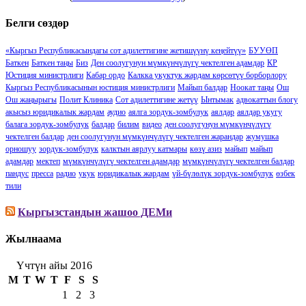
Белги сөздөр
«Кыргыз Республикасындагы сот адилеттигине жетишүүнү кеӊейтүү»
БУУӨП
Баткен
Баткен таңы
Биз
Ден соолугунун мүмкүнчүлүгү чектелген адамдар
КР
Юстиция министрлиги
Кабар ордо
Калкка укуктук жардам көрсөтүү борборлору
Кыргыз Республикасынын юстиция министрлиги
Майып балдар
Ноокат таңы
Ош
Ош жаңырыгы
Полит Клиника
Сот адилеттигине жетүү
Ынтымак
адвокаттын блогу
акысыз юридикалык жардам
аудио
аялга зордук-зомбулук
аялдар
аялдар укугу
балага зордук-зомбулук
балдар
билим
видео
ден соолугунун мүмкүнчүлүгү
чектелген балдар
ден соолугунун мүмкүнчүлүгү чектелген жарандар
жумушка
орношуу
зордук-зомбулук
калктын аярлуу катмары
көзү азиз
майып
майып
адамдар
мектеп
мүмкүнчүлүгү чектелген адамдар
мүмкүнчүлүгү чектелген балдар
пандус
пресса
радио
укук
юридикалык жардам
үй-бүлөлүк зордук-зомбулук
өзбек
тили
Кыргызстандын жашоо ДЕМи
Жылнаама
Үчтүн айы 2016
M
T
W
T
F
S
S
1
2
3