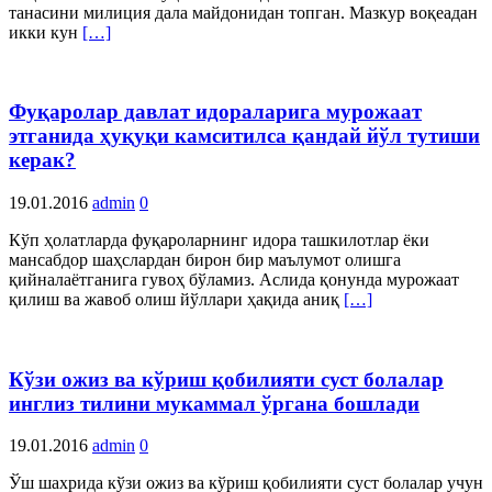
танасини милиция дала майдонидан топган. Мазкур воқеадан
икки кун
[…]
Фуқаролар давлат идораларига мурожаат
этганида ҳуқуқи камситилса қандай йўл тутиши
керак?
19.01.2016
admin
0
Кўп ҳолатларда фуқароларнинг идора ташкилотлар ёки
мансабдор шаҳслардан бирон бир маълумот олишга
қийналаётганига гувоҳ бўламиз. Аслида қонунда мурожаат
қилиш ва жавоб олиш йўллари ҳақида аниқ
[…]
Кўзи ожиз ва кўриш қобилияти суст болалар
инглиз тилини мукаммал ўргана бошлади
19.01.2016
admin
0
Ўш шахрида кўзи ожиз ва кўриш қобилияти суст болалар учун