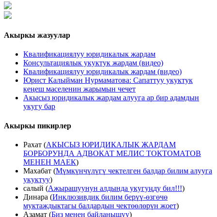
Акыркы жазуулар
Квалификациялуу юридикалык жардам
Консультациялык укуктук жардам (видео)
Квалификациялуу юридикалык жардам (видео)
Юрист Калыйман Нурмаматова: Сапаттуу укуктук
кеңеш маселенин жарымын чечет
Акысыз юридикалык жардам алууга ар бир адамдын
укугу бар
Акыркы пикирлер
Рахат
(
АКЫСЫЗ ЮРИДИКАЛЫК ЖАРДАМ
БОРБОРУНДА АДВОКАТ МЕЛИС ТОКТОМАТОВ
МЕНЕН МАЕК
)
Махабат
(
Мүмкүнчүлүгү чектелген балдар билим алууга
укуктуу
)
салый
(
Ажырашуунун алдында укугуңду бил!!!
)
Динара
(
Инклюзивдик билим берүү-өзгөчө
муктаждыктагы балдардын чектөөлөрүн жоет
)
Азамат
(
Биз менен байланышуу
)