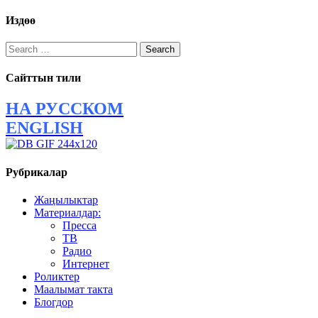
navigation
Издөө
Search
for:
Сайттын тили
НА РУССКОМ
ENGLISH
Рубрикалар
Жаңылыктар
Материалдар:
Пресса
ТВ
Радио
Интернет
Роликтер
Маалымат такта
Блогдор