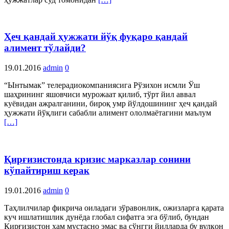
Ҳеч қандай ҳужжати йўқ фуқаро қандай
алимент тўлайди?
19.01.2016
admin
0
“Ынтымак” телерадиокомпаниясига Рўзихон исмли Ўш
шаҳрининг яшовчиси мурожаат қилиб, тўрт йил аввал
куёвидан ажралганини, бироқ умр йўлдошининг ҳеч қандай
ҳужжати йўқлиги сабабли алимент ололмаётагини маълум
[…]
Қирғизистонда кризис марказлар сонини
кўпайтириш керак
19.01.2016
admin
0
Таҳлилчилар фикрича оиладаги зўравонлик, ожизларга қарата
куч ишлатишлик дунёда глобал сифатга эга бўлиб, бундан
Қирғизистон ҳам мустасно эмас ва сўнгги йилларда бу вулқон