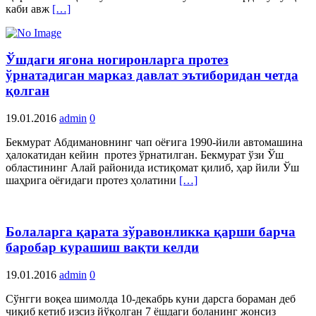
каби авж
[…]
Ўшдаги ягона ногиронларга протез
ўрнатадиган марказ давлат эътиборидан четда
қолган
19.01.2016
admin
0
Бекмурат Абдимановнинг чап оёғига 1990-йили автомашина
ҳалокатидан кейин протез ўрнатилган. Бекмурат ўзи Ўш
областининг Алай районида истиқомат қилиб, ҳар йили Ўш
шаҳрига оёғидаги протез ҳолатини
[…]
Болаларга қарата зўравонликка қарши барча
баробар курашиш вақти келди
19.01.2016
admin
0
Сўнгги воқеа шимолда 10-декабрь куни дарсга бораман деб
чиқиб кетиб изсиз йўқолган 7 ёшдаги боланинг жонсиз