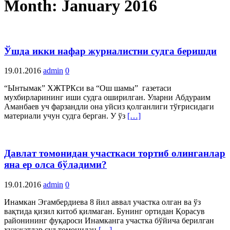
Month:
January 2016
Ўшда икки нафар журналистни судга беришди
19.01.2016
admin
0
“Ынтымак” ХЖТРКси ва “Ош шамы” газетаси
мухбирларининг иши судга оширилган. Уларни Абдураим
Аманбаев уч фарзандли она уйсиз қолганлиги тўғрисидаги
материали учун судга берган. У ўз
[…]
Давлат томонидан участкаси тортиб олинганлар
яна ер олса бўладими?
19.01.2016
admin
0
Инамкан Эгамбердиева 8 йил аввал участка олган ва ўз
вақтида қизил китоб қилмаган. Бунинг ортидан Қорасув
районининг фуқароси Инамканга участка бўйича берилган
ҳужжатлар суд томонидан
[…]